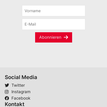
V
o
r
E
n
-
a
M
m
a
e
Abonnieren
i
*
l
*
Social Media
Twitter
Instagram
Facebook
Kontakt