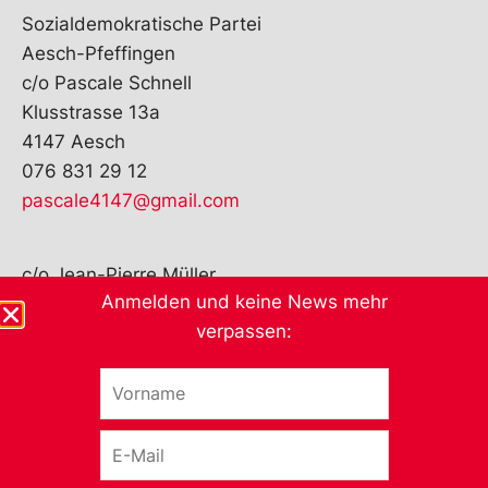
Sozialdemokratische Partei
Aesch-Pfeffingen
c/o Pascale Schnell
Klusstrasse 13a
4147 Aesch
076 831 29 12
pascale4147@gmail.com
c/o Jean-Pierre Müller
Anmelden und keine News mehr
Büntengarten 9
verpassen:
4147 Aesch
076 472 15 13
V
jp.mueller@gmx.ch
o
r
E
n
-
a
M
m