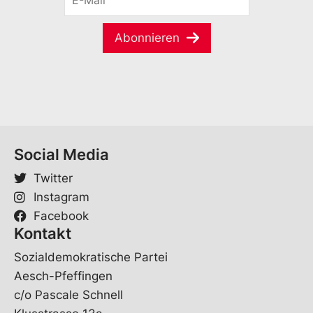
-
a
M
m
a
e
Abonnieren
i
*
l
*
Social Media
Twitter
Instagram
Facebook
Kontakt
Sozialdemokratische Partei
Aesch-Pfeffingen
c/o Pascale Schnell