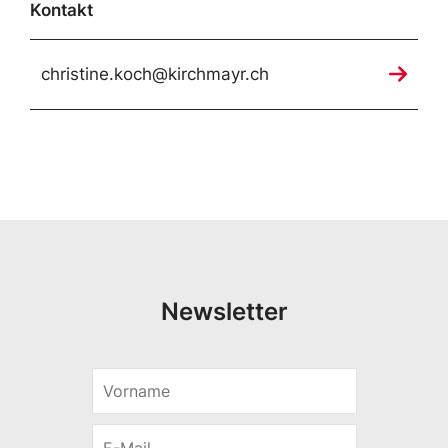
Kontakt
christine.koch@kirchmayr.ch
Newsletter
V
o
r
E
n