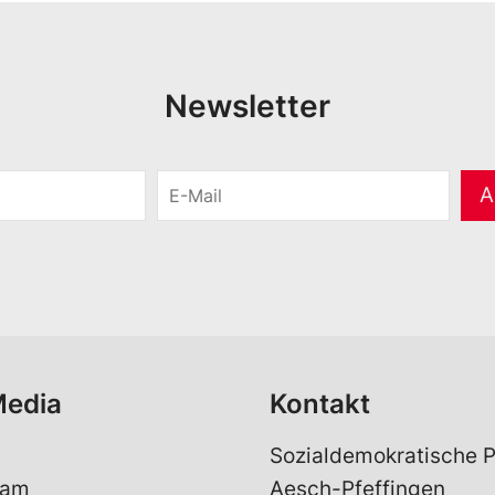
Newsletter
E
A
-
M
a
i
l
*
Media
Kontakt
Sozialdemokratische P
ram
Aesch-Pfeffingen