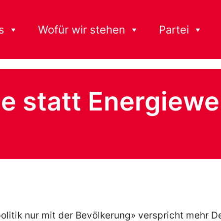
s
Wofür wir stehen
Partei
e statt Energiew
politik nur mit der Bevölkerung» verspricht mehr D