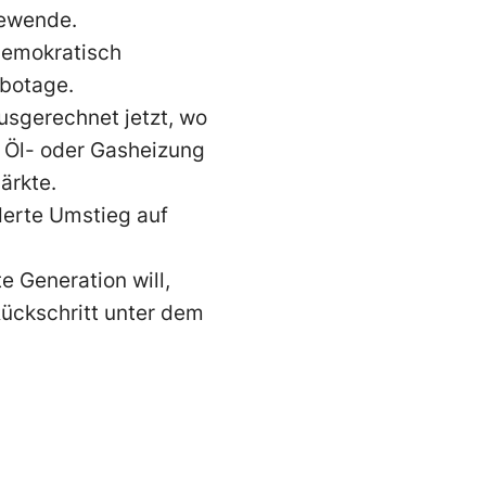
iewende.
demokratisch
botage.
ausgerechnet jetzt, wo
e Öl- oder Gasheizung
ärkte.
derte Umstieg auf
e Generation will,
Rückschritt unter dem