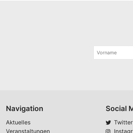
V
o
r
n
a
m
e
*
Navigation
Social 
Aktuelles
Twitter
Veranstaltungen
Instag